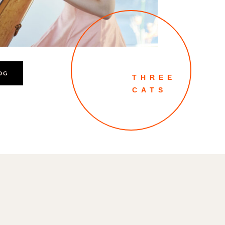
OG
THREE
CATS