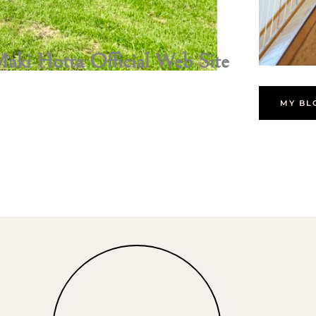
aki Hotta Official Web Site
MY BL