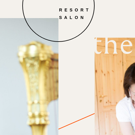
RESORT
SALON
the